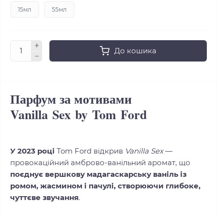
15мл
55мл
До кошика
Парфум за мотивами
Vanilla Sex by Tom Ford
У 2023 році
Tom Ford відкрив
Vanilla Sex
—
провокаційний амброво-ванільний аромат, що
поєднує вершкову мадагаскарську ваніль із
ромом, жасмином і пачулі, створюючи глибоке,
чуттєве звучання
.