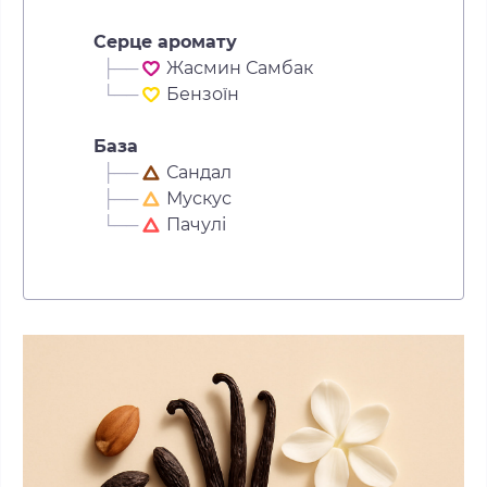
Серце аромату
├──
Жасмин Самбак
└──
Бензоїн
База
├──
Сандал
├──
Мускус
└──
Пачулі