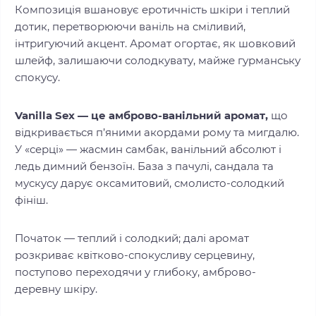
Композиція вшановує еротичність шкіри і теплий
дотик, перетворюючи ваніль на сміливий,
інтригуючий акцент. Аромат огортає, як шовковий
шлейф, залишаючи солодкувату, майже гурманську
спокусу.
Vanilla Sex — це амброво-ванільний аромат,
що
відкривається п’яними акордами рому та мигдалю.
У «серці» — жасмин самбак, ванільний абсолют і
ледь димний бензоїн. База з пачулі, сандала та
мускусу дарує оксамитовий, смолисто-солодкий
фініш.
Початок — теплий і солодкий; далі аромат
розкриває квітково-спокусливу серцевину,
поступово переходячи у глибоку, амброво-
деревну шкіру.