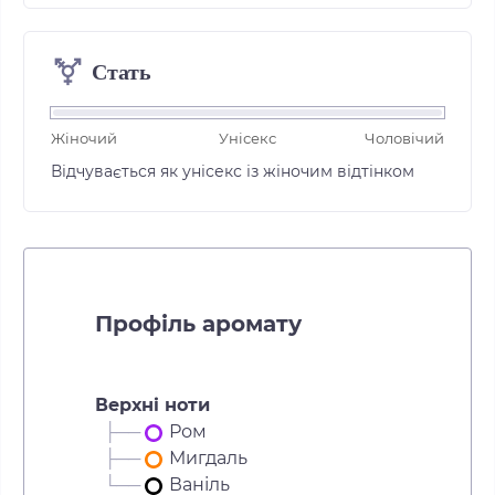
Стать
⚧
Жіночий
Унісекс
Чоловічий
Відчувається як унісекс із жіночим відтінком
Профіль аромату
Верхні ноти
├──
Ром
├──
Мигдаль
└──
Ваніль