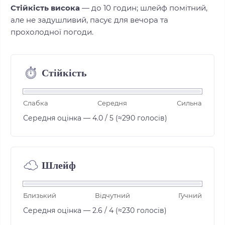
Стійкість висока
— до 10 годин; шлейф помітний,
але не задушливий, пасує для вечора та
прохолодної погоди.
Стійкість
⏱︎
Слабка
Середня
Сильна
Середня оцінка — 4.0 / 5 (≈290 голосів)
Шлейф
☁︎
Близький
Відчутний
Гучний
Середня оцінка — 2.6 / 4 (≈230 голосів)