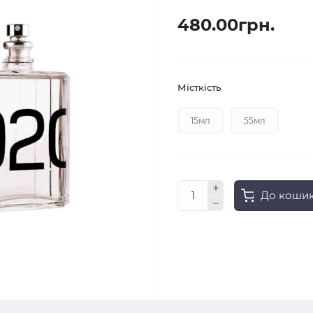
480.00грн.
Місткість
15мл
55мл
До коши