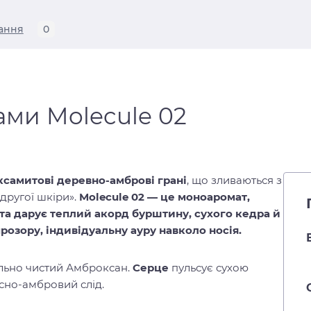
ання
0
ами Molecule 02
ксамитові деревно-амброві грані
, що зливаються з
другої шкіри».
Molecule 02 — це моноаромат,
а дарує теплий акорд бурштину, сухого кедра й
озору, індивідуальну ауру навколо носія.
льно чистий Амброксан.
Серце
пульсує сухою
сно-амбровий слід.