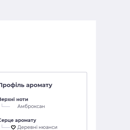
Профіль аромату
Верхні ноти
└──
Амброксан
Серце аромату
└──
Деревні нюанси