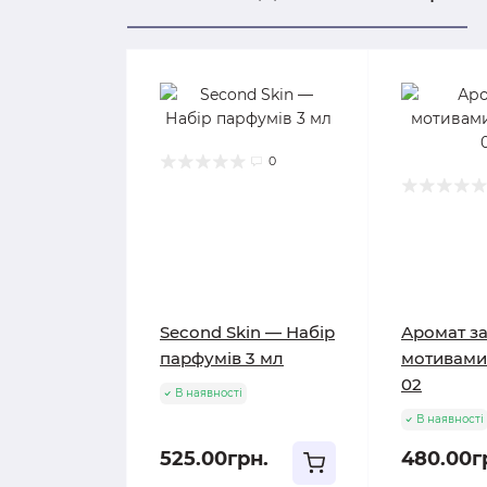
0
Second Skin — Набір
Аромат з
парфумів 3 мл
мотивами 
02
В наявності
В наявності
525.00грн.
480.00г