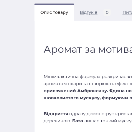
Опис товару
Відгуків
0
Пит
Аромат за мотив
Мінімалістична формула розкриває
о
ароматом шкіри та створюють ефект «
присвячений Амброксану. Єдина нот
шовковистого мускусу, формуючи пр
Відкриття
одразу демонструє криста
деревиною.
База
лишає тонкий муску