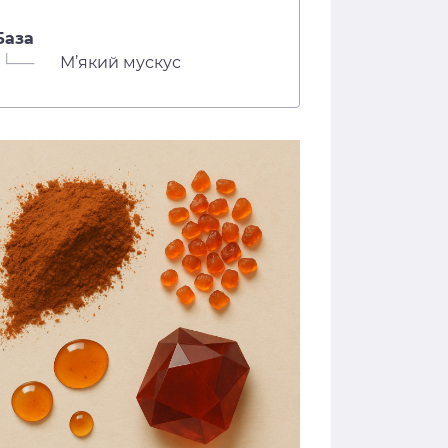
База
└──
М’який мускус