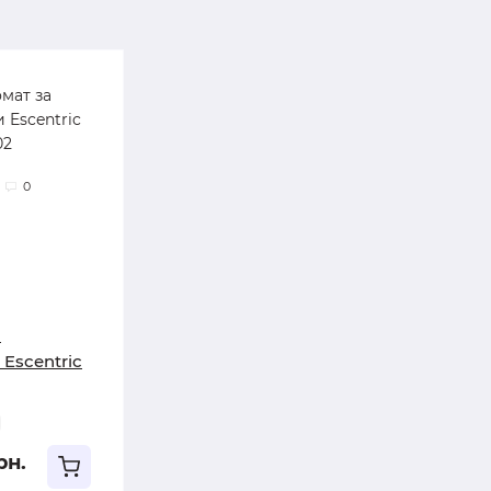
0
а
Escentric
рн.