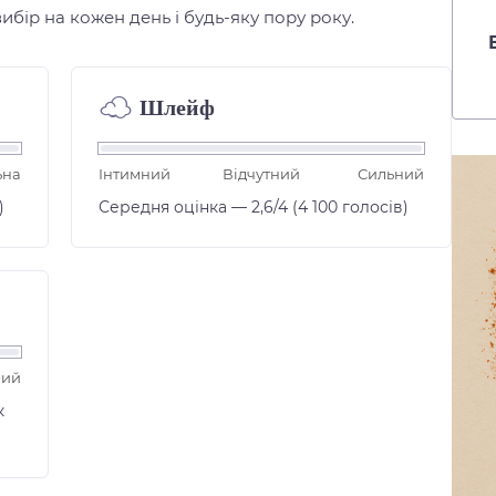
вибір на кожен день і будь-яку пору року.
Шлейф
☁︎
ьна
Інтимний
Відчутний
Сильний
)
Середня оцінка — 2,6/4 (4 100 голосів)
чий
к