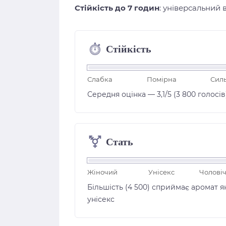
Стійкість до 7 годин
: універсальний 
Стійкість
⏱︎
Слабка
Помірна
Сил
Середня оцінка — 3,1/5 (3 800 голосів
Стать
⚧
Жіночий
Унісекс
Чолові
Більшість (4 500) сприймає аромат я
унісекс