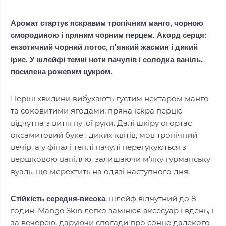
Аромат стартує яскравим тропічним манго, чорною
смородиною і пряним чорним перцем. Акорд серця:
екзотичний чорний лотос, п'янкий жасмин і дикий
ірис. У шлейфі темні ноти пачулів і солодка ваніль,
посилена рожевим цукром.
Перші хвилини вибухають густим нектаром манго
та соковитими ягодами; пряна іскра перцю
відчутна з витягнутої руки. Далі шкіру огортає
оксамитовий букет диких квітів, мов тропічний
вечір, а у фіналі теплі пачулі перегукуються з
вершковою ваніллю, залишаючи м'яку гурманську
вуаль, що мерехтить на одязі наступного дня.
: шлейф відчутний до 8
Стійкість середня‑висока
годин. Mango Skin легко замінює аксесуар і вдень, і
за вечерею, даруючи спогади про сонце далекого