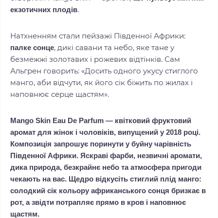
.
екзотичних плодів
Натхненням стали пейзажі Південної Африки:
, дикі савани та небо, яке тане у
палке сонце
безмежжі золотавих і рожевих відтінків. Сам
Альгрен говорить: «Досить одного укусу стиглого
манго, аби відчути, як його сік біжить по жилах і
наповнює серце щастям».
Mango Skin Eau De Parfum — квітковий фруктовий
аромат для жінок і чоловіків, випущений у 2018 році.
Композиція запрошує поринути у буйну чарівність
Південної Африки. Яскраві фарби, незвичні аромати,
дика природа, безкрайнє небо та атмосфера пригоди
чекають на вас. Щедро відкусіть стиглий плід манго:
солодкий сік кольору африканського сонця бризкає в
рот, а звідти потрапляє прямо в кров і наповнює
щастям.