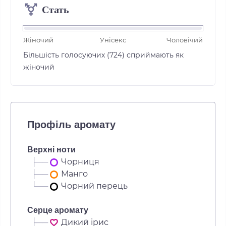
Стать
⚧
Жіночий
Унісекс
Чоловічий
Більшість голосуючих (724) сприймають як
жіночий
Профіль аромату
Верхні ноти
├──
Чорниця
├──
Манго
└──
Чорний перець
Серце аромату
├──
Дикий ірис