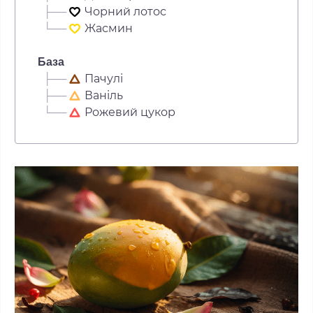
├──
Чорний лотос
└──
Жасмин
База
├──
Пачулі
├──
Ваніль
└──
Рожевий цукор