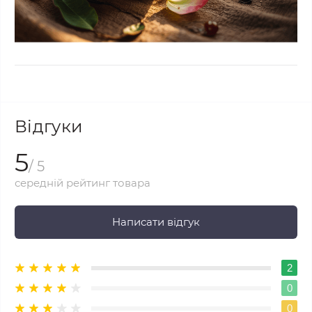
Відгуки
5
/ 5
середній рейтинг товара
Написати відгук
2
0
0