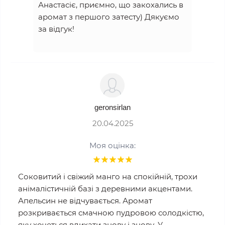
Анастасіє, приємно, що закохались в
аромат з першого затесту) Дякуємо
за відгук!
geronsirlan
20.04.2025
Моя оцінка:
Соковитий і свіжий манго на спокійній, трохи
анімалістичній базі з деревними акцентами.
Апельсин не відчувається. Аромат
розкривається смачною пудровою солодкістю,
яку хочеться вдихати знову і знову. У