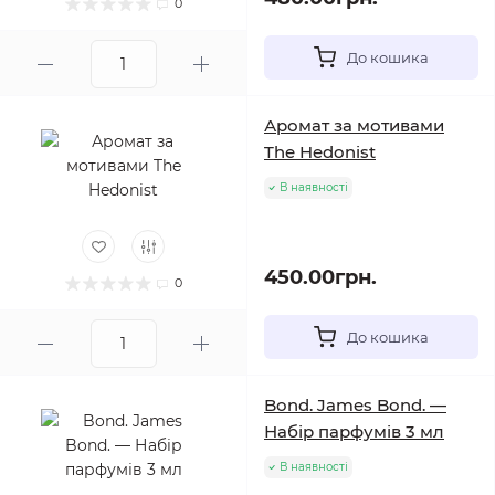
0
До кошика
Аромат за мотивами
The Hedonist
В наявності
450.00грн.
0
До кошика
Bond. James Bond. —
Набір парфумів 3 мл
В наявності