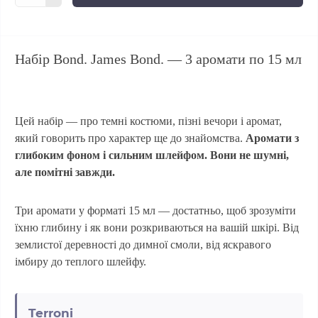
Набір Bond. James Bond. — 3 аромати по 15 мл
Цей набір — про темні костюми, пізні вечори і аромат,
який говорить про характер ще до знайомства.
Аромати з
глибоким фоном і сильним шлейфом. Вони не шумні,
але помітні завжди.
Три аромати у форматі 15 мл — достатньо, щоб зрозуміти
їхню глибину і як вони розкриваються на вашій шкірі. Від
землистої деревності до димної смоли, від яскравого
імбиру до теплого шлейфу.
Terroni