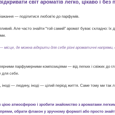
дкривати світ ароматів легко, цікаво і без 
 бажання — поділитися любов’ю до парфумів.
ливий. Але часто знайти “той самий” аромат буває складно: їх дуж
ми.
 місце, де можна відкрити для себе різні ароматичні напрями,
лярними парфумерними композиціями — від легких і свіжих до гл
е для себе.
, іноді — людину, іноді — цілий період життя. Саме тому ми та
я цією атмосферою і зробити знайомство з ароматами легким
апрями, обрати флакон у зручному форматі або просто знайт