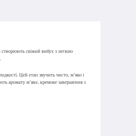
ь
створюють свіжий вибух з легкою
.
олодкості. Цей етап звучить чисто,
м’яко і
ють аромату м’яке, кремове завершення з