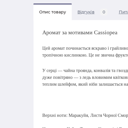
Опис товару
Відгуків
0
Пит
Аромат за мотивами Cassiopea
Цей аромат починається яскраво і грайли
тропічною кислинкою. Це не звична фрукто
У серці —
чайна троянда, конвалія та гвозд
дуже повітряно — з ледь вловимим квітко
теплим шлейфом, який ніби залишається на 
Верхні ноти: Маракуйя, Листя Чорної Смо