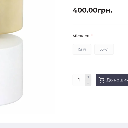
400.00грн.
Місткість
*
15мл
55мл
До коши