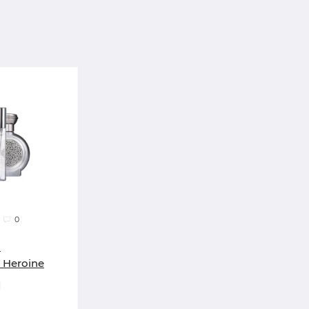
0
а
 Heroine