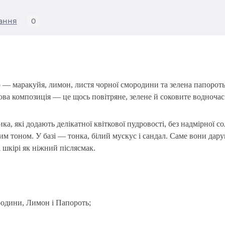
ання
0
во —
маракуйя, лимон, листя чорної смородини та зелена папорот
ва композиція — це щось повітряне, зелене й соковите водночас
ика
, які додають делікатної квіткової пудровості, без надмірної с
вим тоном
. У базі —
тонка, білий мускус і сандал
. Саме вони дару
шкірі як ніжний післясмак.
родини, Лимон і Папороть;